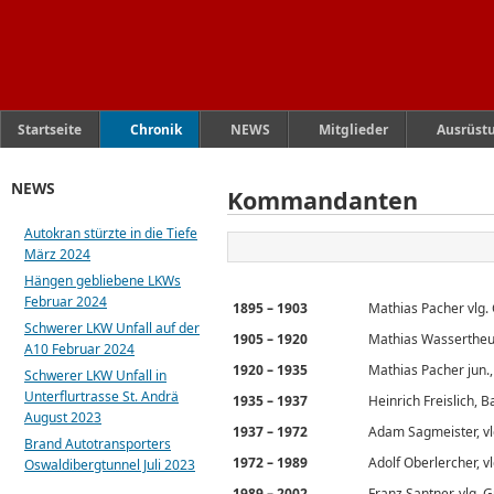
Startseite
Chronik
NEWS
Mitglieder
Ausrüst
NEWS
Kommandanten
Autokran stürzte in die Tiefe
März 2024
Hängen gebliebene LKWs
Februar 2024
1895 – 1903
Mathias Pacher vlg.
Schwerer LKW Unfall auf der
1905 – 1920
Mathias Wassertheur
A10 Februar 2024
1920 – 1935
Mathias Pacher jun.,
Schwerer LKW Unfall in
Unterflurtrasse St. Andrä
1935 – 1937
Heinrich Freislich, 
August 2023
1937 – 1972
Adam Sagmeister, vl
Brand Autotransporters
1972 – 1989
Adolf Oberlercher, v
Oswaldibergtunnel Juli 2023
1989 – 2002
Franz Santner, vlg. 